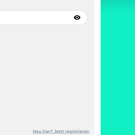
visibility
Neu hier? Jetzt registrieren