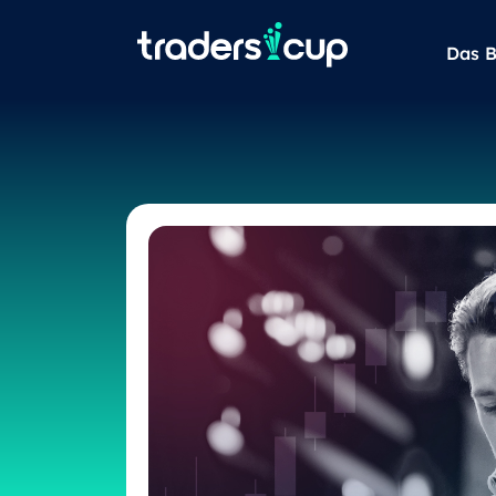
DAS
Das B
BÖRSENSPIEL
TRADEN
LERNEN
GEWINNE
SPONSOREN
LOGIN
REGISTRIEREN