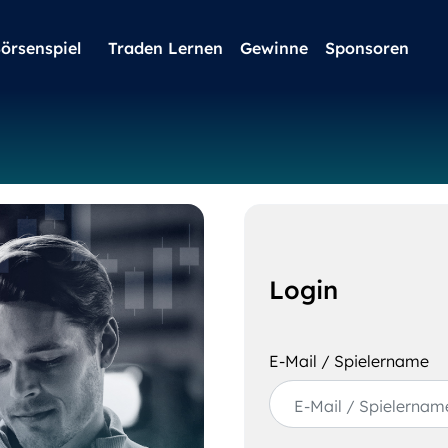
örsenspiel
Traden Lernen
Gewinne
Sponsoren
Login
E-Mail / Spielername