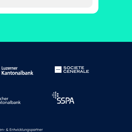
en- & Entwicklungspartner