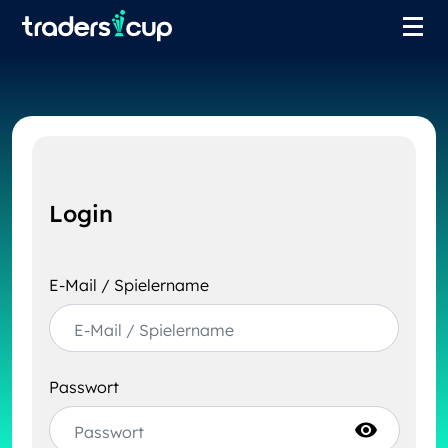
Das
Börsenspiel
Traden
Lernen
Gewinne
Login
Sponsoren
Login
E-Mail / Spielername
Registrieren
Passwort
visibility